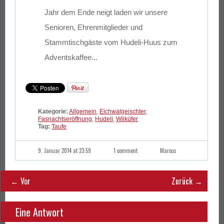
Jahr dem Ende neigt laden wir unsere
Senioren, Ehrenmitglieder und
Stammtischgäste vom Hudeli-Huus zum
Adventskaffee...
Kategorie:
Allgemein
,
Eichwalgeischter
,
Fasnachtseröffnung
,
Hudeli
,
Wiiküfer
Tag:
Taufe
9. Januar 2014 at 23:59
1 comment
Marcus
← Vor
Zurück →
Eine Antwort