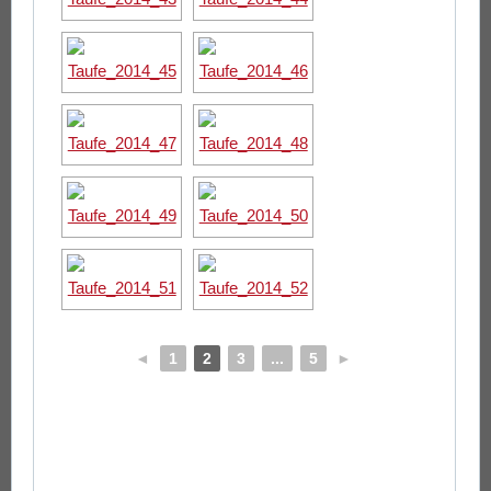
◄
1
2
3
...
5
►