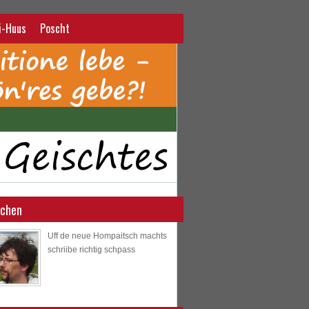
i-Huus
Poscht
ochen
Uff de neue Hompaitsch machts
schriibe richtig schpass