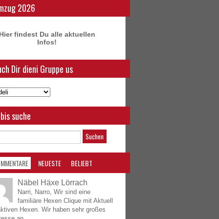
mzug 2026
Hier findest Du alle aktuellen
Infos!
ch Dir dieni Gruppe us
bis suche
OMMENTARE
NEUESTE
BELIEBT
Näbel Häxe Lörrach
Narri, Narro, Wir sind eine
familiäre Hexen Clique mit Aktuell
aktiven Hexen. Wir haben sehr großes
resse an...