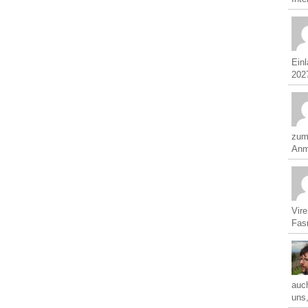
Ein
2027
zum
Anm
Vir
Fasn
auch
uns,