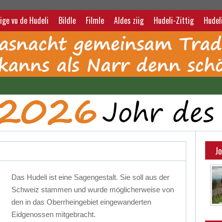
ige vu de Hudeli
Bildle
Filmle
Aldes ziig
Hudeli-Zittig
Hudel
J
Das Hudeli ist eine Sagengestalt. Sie soll aus der
Schweiz stammen und wurde möglicherweise von
den in das Oberrheingebiet eingewanderten
Eidgenossen mitgebracht.