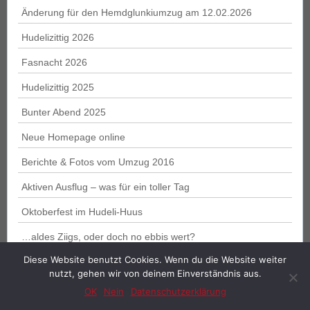
Änderung für den Hemdglunkiumzug am 12.02.2026
Hudelizittig 2026
Fasnacht 2026
Hudelizittig 2025
Bunter Abend 2025
Neue Homepage online
Berichte & Fotos vom Umzug 2016
Aktiven Ausflug – was für ein toller Tag
Oktoberfest im Hudeli-Huus
…aldes Ziigs, oder doch no ebbis wert?
Diese Website benutzt Cookies. Wenn du die Website weiter
nutzt, gehen wir von deinem Einverständnis aus.
Proudly powered by
WordPress
. Design by
WPlook
OK
Nein
Datenschutzerklärung