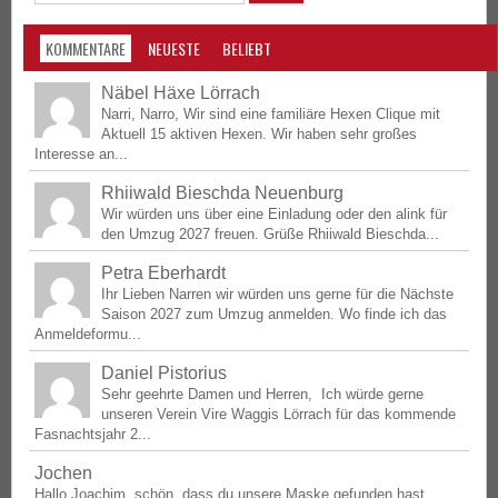
KOMMENTARE
NEUESTE
BELIEBT
Näbel Häxe Lörrach
Narri, Narro, Wir sind eine familiäre Hexen Clique mit
Aktuell 15 aktiven Hexen. Wir haben sehr großes
Interesse an...
Rhiiwald Bieschda Neuenburg
Wir würden uns über eine Einladung oder den alink für
den Umzug 2027 freuen. Grüße Rhiiwald Bieschda...
Petra Eberhardt
Ihr Lieben Narren wir würden uns gerne für die Nächste
Saison 2027 zum Umzug anmelden. Wo finde ich das
Anmeldeformu...
Daniel Pistorius
Sehr geehrte Damen und Herren, Ich würde gerne
unseren Verein Vire Waggis Lörrach für das kommende
Fasnachtsjahr 2...
Jochen
Hallo Joachim, schön, dass du unsere Maske gefunden hast,