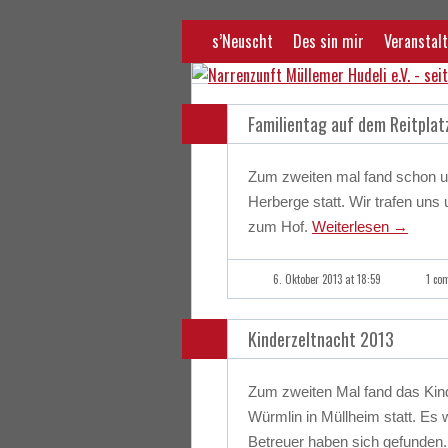
s’Neuscht
Des sin mir
Veranstalt
Familientag auf dem Reitplat
Zum zweiten mal fand schon un
Herberge statt. Wir trafen u
zum Hof.
Weiterlesen
→
6. Oktober 2013 at 18:59
1 co
Kinderzeltnacht 2013
Zum zweiten Mal fand das Kin
Würmlin in Müllheim statt. Es
Betreuer haben sich gefunden.