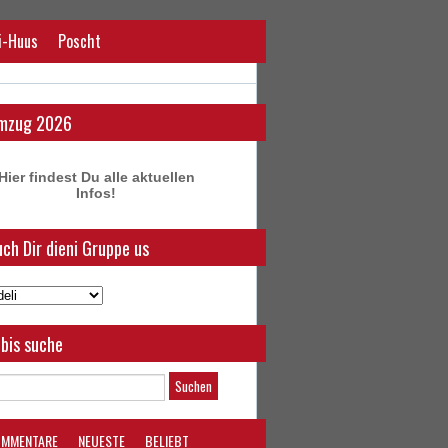
i-Huus
Poscht
mzug 2026
Hier findest Du alle aktuellen
Infos!
ch Dir dieni Gruppe us
bis suche
OMMENTARE
NEUESTE
BELIEBT