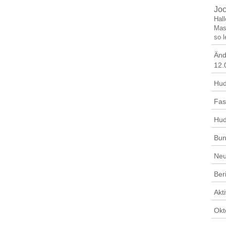
Jo
Hal
Mas
so l
Änd
12.
Hud
Fas
Hud
Bun
Neu
Ber
Akt
Okt