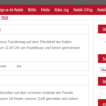
ige vu de Hudeli
Bildle
Filmle
Aldes ziig
Hudeli-Zittig
Hudel
U
z
ser Familientag auf dem Pferdehof der Kalten
ns um 11.00 Uhr am Hudelihuus und fuhren gemeinsam
Su
mment
Anja
Eb
derzelten auf dem schönen Gelände der Familie
 waren 16 Kinder unserer Zunft gemeldet und sieben
K