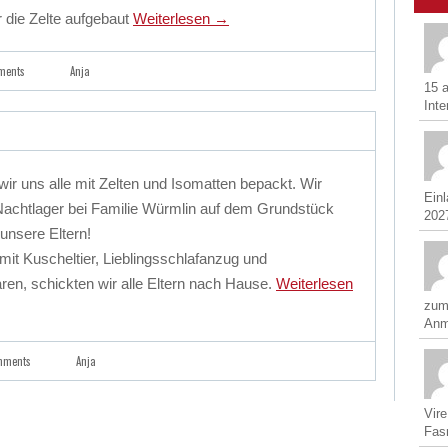
 die Zelte aufgebaut
Weiterlesen
→
ments
Anja
15 
Inte
ir uns alle mit Zelten und Isomatten bepackt. Wir
Ein
achtlager bei Familie Würmlin auf dem Grundstück
2027
 unsere Eltern!
 mit Kuscheltier, Lieblingsschlafanzug und
en, schickten wir alle Eltern nach Hause.
Weiterlesen
zum
Anm
mments
Anja
Vir
Fasn