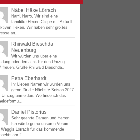
Näbel Häxe Lörrach
Narri, Narro, Wir sind eine
familiäre Hexen Clique mit Aktuell
aktiven Hexen. Wir haben sehr großes
resse an...
Rhiiwald Bieschda
Neuenburg
Wir würden uns über eine
ladung oder den alink für den Umzug
 freuen. Grüße Rhiiwald Bieschda...
Petra Eberhardt
Ihr Lieben Narren wir würden uns
gerne für die Nächste Saison 2027
 Umzug anmelden. Wo finde ich das
eldeformu...
Daniel Pistorius
Sehr geehrte Damen und Herren,
Ich würde gerne unseren Verein
e Waggis Lörrach für das kommende
achtsjahr 2...