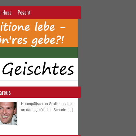
i-Huus
Poscht
arcus
Houmpäitsch un Grafik baschtle
un dann gmütlich e Schorle... ;-)