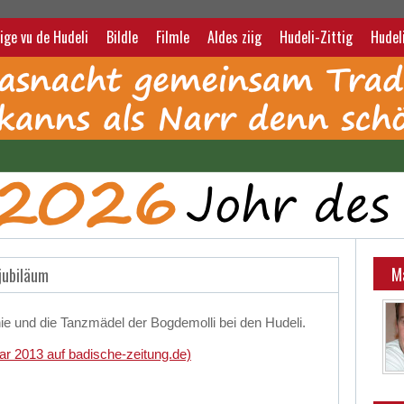
ige vu de Hudeli
Bildle
Filmle
Aldes ziig
Hudeli-Zittig
Hudel
M
jubiläum
e und die Tanzmädel der Bogdemolli bei den Hudeli.
uar 2013 auf badische-zeitung.de)