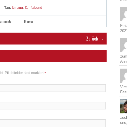
Tag:
Umzug
,
Zunftabend
comments
Marcus
Ein
2027
Zurück →
zum
Anm
ht. Pflichtfelder sind markiert
*
Vir
Fasn
auch
uns,