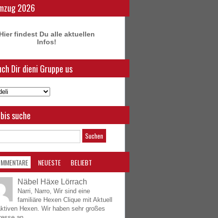
mzug 2026
Hier findest Du alle aktuellen
Infos!
ch Dir dieni Gruppe us
bis suche
OMMENTARE
NEUESTE
BELIEBT
Näbel Häxe Lörrach
Narri, Narro, Wir sind eine
familiäre Hexen Clique mit Aktuell
aktiven Hexen. Wir haben sehr großes
resse an...