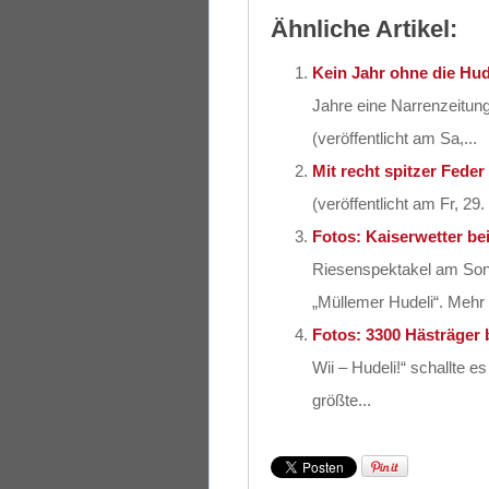
Ähnliche Artikel:
Kein Jahr ohne die Hude
Jahre eine Narrenzeitung
(veröffentlicht am Sa,...
Mit recht spitzer Feder
(veröffentlicht am Fr, 29
Fotos: Kaiserwetter b
Riesenspektakel am Son
„Müllemer Hudeli“. Mehr 
Fotos: 3300 Hästräger
Wii – Hudeli!“ schallte 
größte...