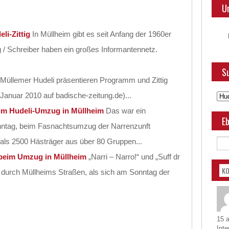
U
li-Zittig
In Müllheim gibt es seit Anfang der 1960er
 / Schreiber haben ein großes Informantennetz.
Su
Müllemer Hudeli präsentieren Programm und Zittig
. Januar 2010 auf badische-zeitung.de)...
eim Hudeli-Umzug in Müllheim
Das war ein
Eb
ntag, beim Fasnachtsumzug der Narrenzunft
als 2500 Hästräger aus über 80 Gruppen...
 beim Umzug in Müllheim
„Narri – Narro!“ und „Suff dr
K
es durch Müllheims Straßen, als sich am Sonntag der
15 
Inte