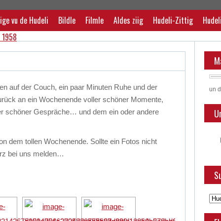
ige vu de Hudeli
Bildle
Filmle
Aldes ziig
Hudeli-Zittig
Hudel
M
en auf der Couch, ein paar Minuten Ruhe und der
un d
rück an ein Wochenende voller schöner Momente,
U
ller schöner Gespräche… und dem ein oder andere
on dem tollen Wochenende. Sollte ein Fotos nicht
kurz bei uns melden…
Su