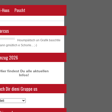
i-Huus
Poscht
arcus
Houmpäitsch un Grafik baschtle
ann gmütlich e Schorle... ;-)
mzug 2026
Hier findest Du alle aktuellen
Infos!
ch Dir dieni Gruppe us