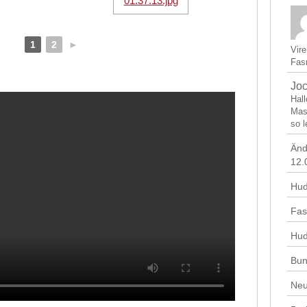
1
2
►
Vir
Fasn
Jo
Hal
Mas
so l
Änd
12.
Hud
Fas
Hud
Bun
Neu