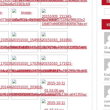
Eb
K
15 
Inte
Ein
2027
zum
Anm