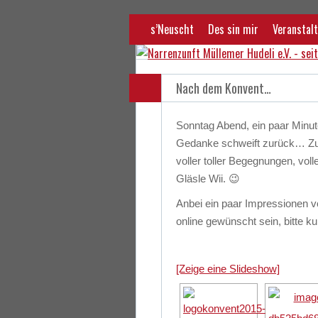
s’Neuscht
Des sin mir
Veranstalt
Nach dem Konvent…
Sonntag Abend, ein paar Minut
Gedanke schweift zurück… Zu
voller toller Begegnungen, vo
Gläsle Wii. 😉
Anbei ein paar Impressionen v
online gewünscht sein, bitte 
[Zeige eine Slideshow]