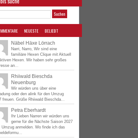
bis suche
OMMENTARE
NEUESTE
BELIEBT
Näbel Häxe Lörrach
Narri, Narro, Wir sind eine
familiäre Hexen Clique mit Aktuell
aktiven Hexen. Wir haben sehr großes
resse an...
Rhiiwald Bieschda
Neuenburg
Wir würden uns über eine
ladung oder den alink für den Umzug
 freuen. Grüße Rhiiwald Bieschda...
Petra Eberhardt
Ihr Lieben Narren wir würden uns
gerne für die Nächste Saison 2027
 Umzug anmelden. Wo finde ich das
eldeformu...