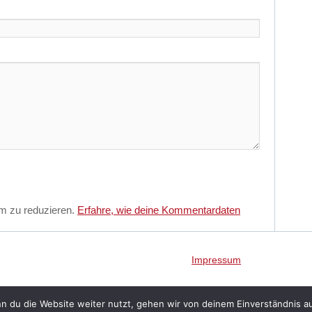
m zu reduzieren.
Erfahre, wie deine Kommentardaten
Impressum
Proudly p
n du die Website weiter nutzt, gehen wir von deinem Einverständnis a