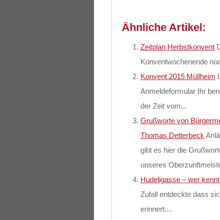
Ähnliche Artikel:
Zeitplan Herbstkonvent
D
Konventwochenende noch
Konvent 2015 Müllheim
Anmeldeformular Ihr benö
der Zeit vom...
Grußworte von Bürgermei
Thomas Detterbeck
Anlä
gibt es hier die Grußwor
unseres Oberzunftmeiste
Hudeligasse – wer kennt
Zufall entdeckte dass si
erinnert....