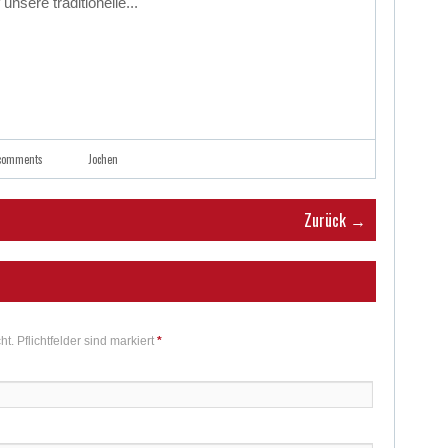
nsere traditionelle...
comments
Jochen
Zurück →
ht. Pflichtfelder sind markiert
*