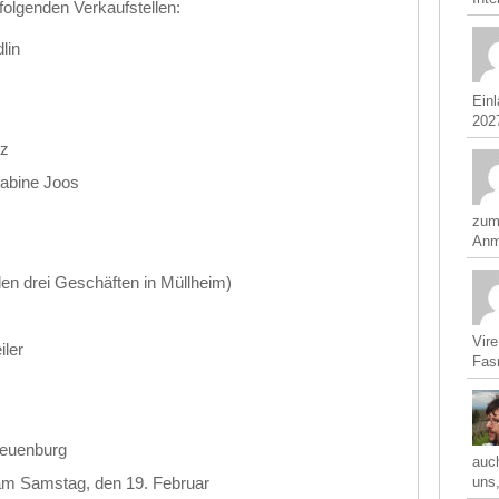
i folgenden Verkaufstellen:
lin
Ein
2027
tz
abine Joos
zum
Anm
len drei Geschäften in Müllheim)
Vir
iler
Fasn
Neuenburg
auch
m Samstag, den 19. Februar
uns,