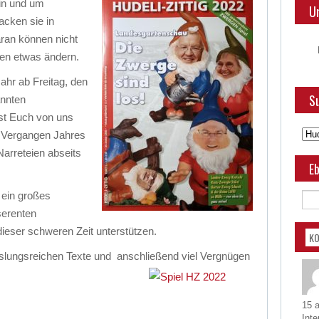
in und um
U
cken sie in
aran können nicht
en etwas ändern.
Jahr ab Freitag, den
Su
annten
sst Euch von uns
s Vergangen Jahres
Narreteien abseits
Eb
 ein großes
serenten
ieser schweren Zeit unterstützen.
K
slungsreichen Texte und anschließend viel
Vergnügen
15 
Inte