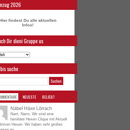
mzug 2026
Hier findest Du alle aktuellen
Infos!
ch Dir dieni Gruppe us
bis suche
OMMENTARE
NEUESTE
BELIEBT
Näbel Häxe Lörrach
Narri, Narro, Wir sind eine
familiäre Hexen Clique mit Aktuell
aktiven Hexen. Wir haben sehr großes
resse an...