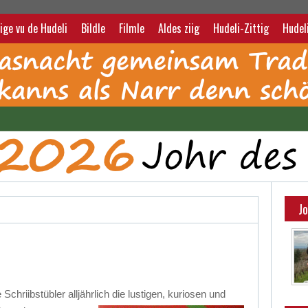
ige vu de Hudeli
Bildle
Filmle
Aldes ziig
Hudeli-Zittig
Hudel
J
Schriibstübler alljährlich die lustigen, kuriosen
und