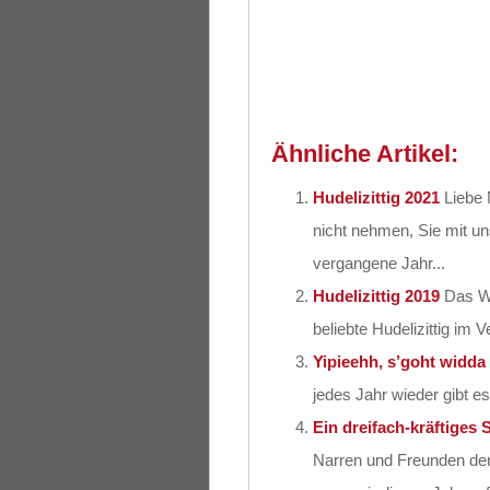
Ähnliche Artikel:
Hudelizittig 2021
Liebe 
nicht nehmen, Sie mit uns
vergangene Jahr...
Hudelizittig 2019
Das Wa
beliebte Hudelizittig im 
Yipieehh, s’goht widda 
jedes Jahr wieder gibt es
Ein dreifach-kräftiges S
Narren und Freunden der 