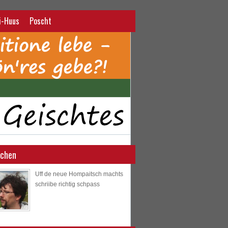
i-Huus
Poscht
ochen
Uff de neue Hompaitsch machts
schriibe richtig schpass