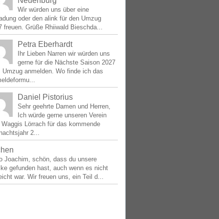
Neuenburg
Wir würden uns über eine
ladung oder den alink für den Umzug
 freuen. Grüße Rhiiwald Bieschda...
Petra Eberhardt
Ihr Lieben Narren wir würden uns
gerne für die Nächste Saison 2027
 Umzug anmelden. Wo finde ich das
eldeformu...
Daniel Pistorius
Sehr geehrte Damen und Herren,
Ich würde gerne unseren Verein
e Waggis Lörrach für das kommende
achtsjahr 2...
chen
lo Joachim, schön, dass du unsere
ke gefunden hast, auch wenn es nicht
eicht war. Wir freuen uns, ein Teil d...