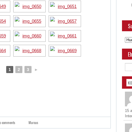
Su
Eb
1
2
3
►
K
15 
Inte
o comments
Marcus