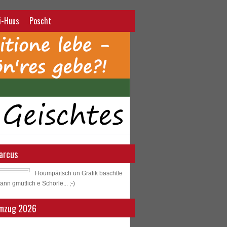
i-Huus
Poscht
arcus
Houmpäitsch un Grafik baschtle
ann gmütlich e Schorle... ;-)
mzug 2026