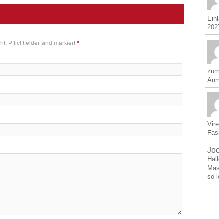
Ein
2027
ht. Pflichtfelder sind markiert
*
zum
Anm
Vir
Fasn
Jo
Hal
Mas
so l