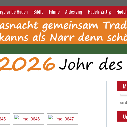
ige vu de Hudeli
Bildle
Filmle
Aldes ziig
Hudeli-Zittig
Hudel
M
un d
U