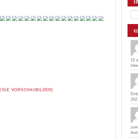
Eb
K
15 
Inte
ZEIGE VORSCHAUBILDER]
Ein
2027
zum
Anm