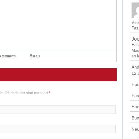
Vir
Fasn
Jo
Hal
Mas
o comments
Marcus
so l
Änd
12.
Hud
ht. Pflichtfelder sind markiert
*
Fas
Hud
Bun
Neu