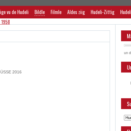
ige vu de Hudeli
Bildle
Filmle
Aldes ziig
Hudeli-Zittig
Hudel
M
un d
U
ÜSSE 2016
Su