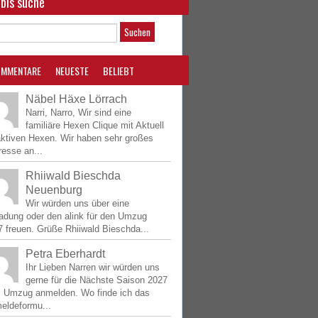
bis suche
OMMENTARE
NEUESTE
BELIEBT
Näbel Häxe Lörrach
Narri, Narro, Wir sind eine
familiäre Hexen Clique mit Aktuell
aktiven Hexen. Wir haben sehr großes
resse an...
Rhiiwald Bieschda
Neuenburg
Wir würden uns über eine
ladung oder den alink für den Umzug
 freuen. Grüße Rhiiwald Bieschda...
Petra Eberhardt
Ihr Lieben Narren wir würden uns
gerne für die Nächste Saison 2027
 Umzug anmelden. Wo finde ich das
eldeformu...