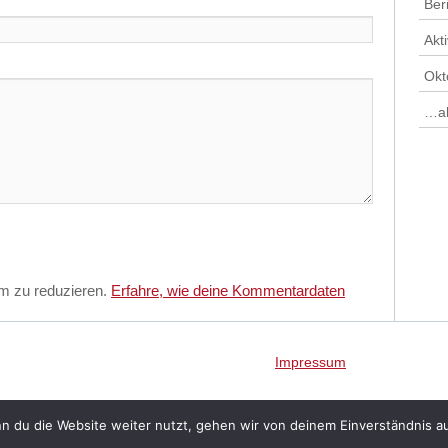
Ber
Akt
Okt
…al
m zu reduzieren.
Erfahre, wie deine Kommentardaten
Impressum
Proudly p
n du die Website weiter nutzt, gehen wir von deinem Einverständnis a