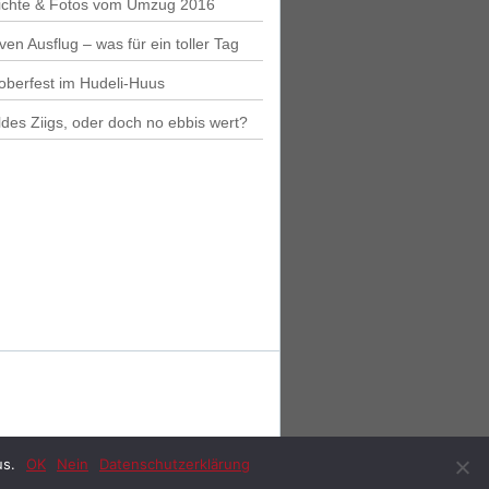
ichte & Fotos vom Umzug 2016
iven Ausflug – was für ein toller Tag
oberfest im Hudeli-Huus
des Ziigs, oder doch no ebbis wert?
owered by
WordPress
. Design by
WPlook
us.
OK
Nein
Datenschutzerklärung