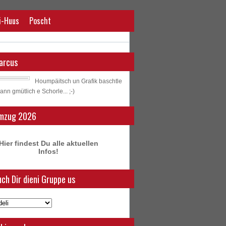
i-Huus
Poscht
arcus
Houmpäitsch un Grafik baschtle
ann gmütlich e Schorle... ;-)
mzug 2026
Hier findest Du alle aktuellen
Infos!
ch Dir dieni Gruppe us