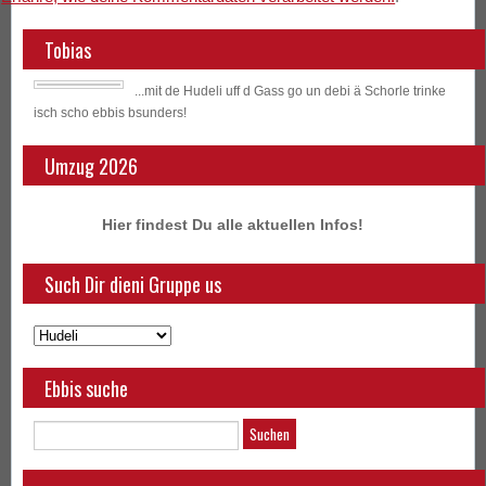
Tobias
...mit de Hudeli uff d Gass go un debi ä Schorle trinke
isch scho ebbis bsunders!
Umzug 2026
Hier findest Du alle aktuellen Infos!
Such Dir dieni Gruppe us
Ebbis suche