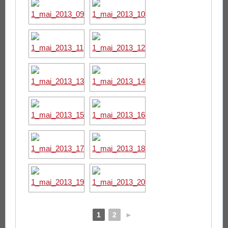
1
2
►